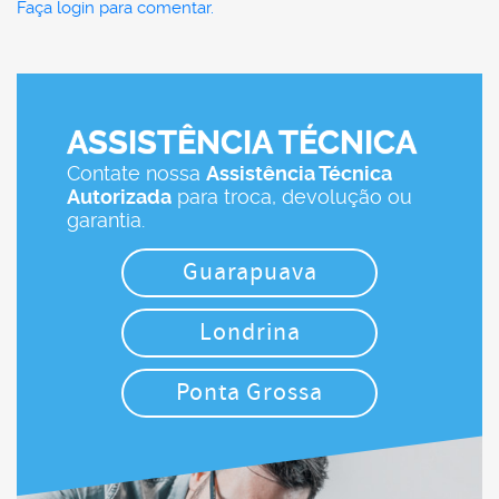
Faça login para comentar.
ASSISTÊNCIA TÉCNICA
Contate nossa
Assistência Técnica
Autorizada
para troca, devolução ou
garantia.
Guarapuava
Londrina
Ponta Grossa