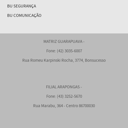
BU SEGURANÇA
BU COMUNICAÇÃO
MATRIZ GUARAPUAVA -
Fone: (42) 3035-6007
Rua Romeu Karpinski Rocha, 3774, Bonsucesso
FILIAL ARAPONGAS -
Fone: (43) 3252-5670
Rua Marabu, 364 - Centro 86700030