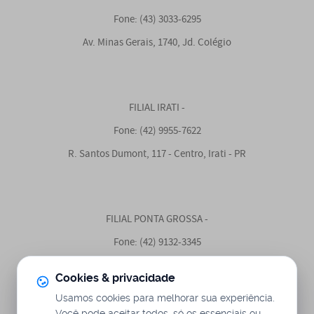
Fone: (43) 3033-6295
Av. Minas Gerais, 1740, Jd. Colégio
FILIAL IRATI -
Fone: (42) 9955-7622
R. Santos Dumont, 117 - Centro, Irati - PR
FILIAL PONTA GROSSA -
Fone: (42) 9132-3345
Avenida Visconde de Taunay, 2464, Contorno
Cookies & privacidade
Usamos cookies para melhorar sua experiência.
Você pode aceitar todos, só os essenciais ou